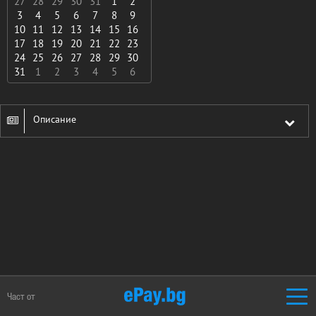
27
28
29
30
31
1
2
3
4
5
6
7
8
9
Виж на картата
10
11
12
13
14
15
16
17
18
19
20
21
22
23
24
25
26
27
28
29
30
31
1
2
3
4
5
6
Описание
След двегодишна пауза, Димитрис Папайоану се завърна на 
сцената с новия си спектакъл НАПРЕЧНА ОРИЕНТАЦИЯ, чиято 
премиера се състоя това лято в рамките на Биеналето за танц в 
Лион. 
ПРАВИЛА ЗА ДОСТЪП ДО СПЕКТАКЪЛА:

В изпълнение на заповедта на Министъра на здравеопазването, 
съгласувана с общо европейските политики за достъп до 
културни събития, достъпът до спектаклите на ONE DANCE WEEK 
2021 ще става с един от следните три документа:

- ваксинационен паспорт;

- отрицателен резултат от проведен до 72 часа преди влизане в 
обекта/началото на мероприятието PCR тест;

- валиден цифров COVID сертификат за преболедуване.
Част от