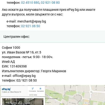
телефон:
02 4510 880
,
02 921 08 80
Ако искате да получавате плащания през ePay.bg или имате
други въпроси, моля свържете се с нас:
e-mail: merchant@epay.bg
телефон:
02 921 08 50
Централен офис:
София 1000
ул. Иван Вазов № 16, ет.5
понеделник - петък: 9:00 - 18:00ч.
Ипей АД
ЕИК: 131409398
Изпълнителен директор: Георги Маринов
e-mail: office@epay.bg
телефон: 02/ 921 08 50