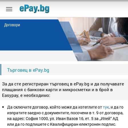
Договори
Търговец в ePay.bg
За да сте регистриран търговец в ePay.bg и да получавате
плащания с банкови карти и микросметки и в брой в
Easypay, е необходимо:
Да сключите договор, който може да изтеглите от
тук
, и да го
изпратите заедно с документите, посочени в т. 9 от договора,
на адрес: София 1000, ул. Иван Вазов 16, ет. 5 за „Ипей“ АД
или да го подпишете с Квалифициран електронен подпис.