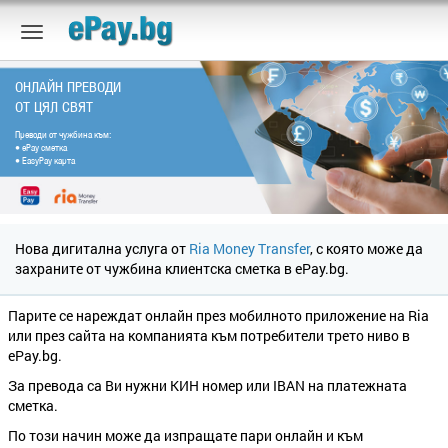
ОНЛАЙН ПРЕВОДИ
ОТ ЦЯЛ СВЯТ
Преводи от чужбина към:
• еPay сметка
• EasyPay карта
Нова дигитална услуга от
Ria Money Transfer
, с която може да
захраните от чужбина клиентска сметка в ePay.bg.
Парите се нареждат онлайн през мобилното приложение на Ria
или през сайта на компанията към потребители трето ниво в
ePay.bg.
За превода са Ви нужни КИН номер или IBAN на платежната
сметка.
По този начин може да изпращате пари онлайн и към