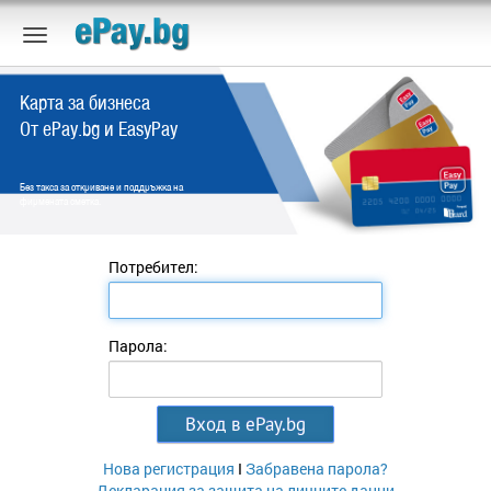
Карта за бизнеса
От ePay.bg и EasyPay
Без такса за откриване и поддръжка на
фирмената сметка.
Потребител:
Парола:
Нова регистрация
I
Забравена парола?
Декларация за защита на личните данни