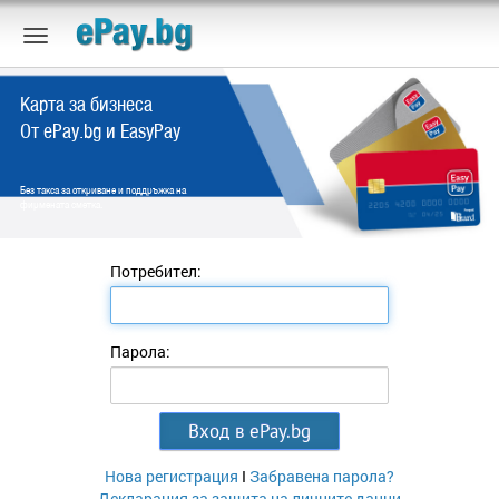
Карта за бизнеса
От ePay.bg и EasyPay
Без такса за откриване и поддръжка на
фирмената сметка.
Потребител:
Парола:
Нова регистрация
I
Забравена парола?
Декларация за защита на личните данни