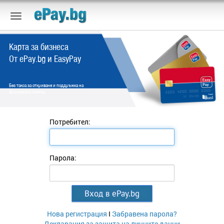
Карта за бизнеса
От ePay.bg и EasyPay
Без такса за откриване и поддръжка на
фирмената сметка.
Потребител:
Парола:
Нова регистрация
I
Забравена парола?
Декларация за защита на личните данни