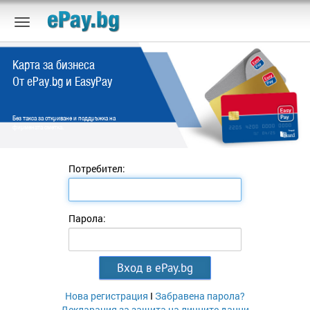
Карта за бизнеса
От ePay.bg и EasyPay
Без такса за откриване и поддръжка на
фирмената сметка.
Потребител:
Парола:
Нова регистрация
I
Забравена парола?
Декларация за защита на личните данни