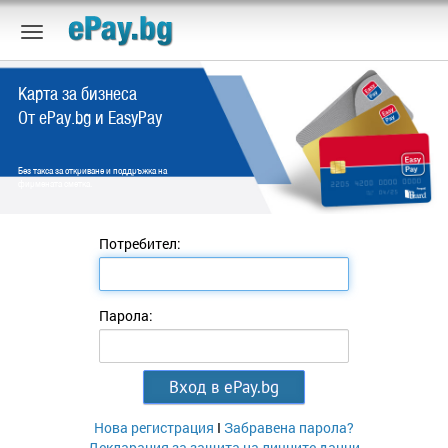
Карта за бизнеса
От ePay.bg и EasyPay
Без такса за откриване и поддръжка на
фирмената сметка.
Потребител:
Парола:
Нова регистрация
I
Забравена парола?
Декларация за защита на личните данни